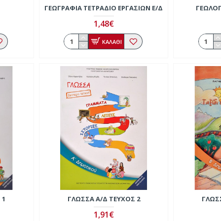
ΓΕΩΓΡΑΦΊΑ ΤΕΤΡΆΔΙΟ ΕΡΓΑΣΙΏΝ Ε/Δ
ΓΕΩΛΟΓ
1,48€
ΚΑΛΑΘΙ
 1
ΓΛΏΣΣΑ Α/Δ ΤΕΎΧΟΣ 2
ΓΛΏΣ
1,91€