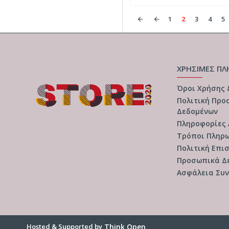
1
2
3
4
5
ΧΡΗΣΙΜΕΣ ΠΛ
Όροι Χρήσης
Πολιτική Προ
Δεδομένων
Πληροφορίες
Τρόποι Πληρ
Πολιτική Επι
Προσωπικά Δ
Ασφάλεια Συ
Hosted & Supported by
Think Open