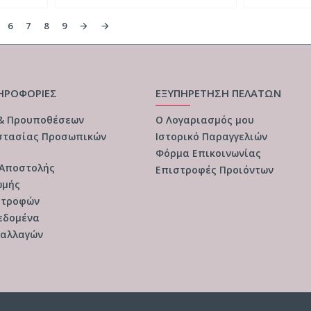
6
7
8
9
ΗΡΟΦΟΡΙΕΣ
ΕΞΥΠΗΡΕΤΗΣΗ ΠΕΛΑΤΩΝ
 & Προυποθέσεων
Ο Λογαριασμός μου
στασίας Προσωπικών
Ιστορικό Παραγγελιών
Φόρμα Επικοινωνίας
 Αποστολής
Επιστροφές Προιόντων
ωμής
στροφών
εδομένα
ναλλαγών