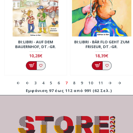
BI:LIBRI - AUF DEM
BI:LIBRI - BÄR FLO GEHT ZUM
BAUERNHOF, DT.-GR.
FRISEUR, DT.-GR.
10,28€
18,39€
3
4
5
6
7
8
9
10
11
Εμφάνιση 97 έως 112 από 991 (62 Σελ.)