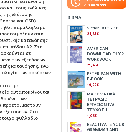
κουστική κατανόηση
213 0070 599
σο και τους ενήλικες
ς της εξέτασης
ΒΙΒΛΙΑ
 Goethe και ÖSD).
ιηθεί παράλληλα με
Sicher! B1+ - KB
 προετοιμάζουν από
24,85€
κουστικής κατανόησης
υ επιπέδου Α2. Στο
AMERICAN
ξασκούνται σε
DOWNLOAD C1/C2
WORKBOOK
ίμενα των εξετάσεων
21,46€
τικής κατανόησης, ενώ
υπολογία των ασκήσεων
PETER PAN WITH
E-BOOK
10,00€
 τεστ με
οποία ανταποκρίνονται
ΜΑΘΗΜΑΤΙΚΆ
εδομένα των
ΤΕΤΡΆΔΙΟ
ΕΡΓΑΣΙΏΝ Γ/Δ
να προετοιμαστούν
ΤΕΎΧΟΣ 1
ν εξετάσεων. Στο
1,06€
ίστοιχο φυλλάδιο
REACTIVATE YOUR
GRAMMAR AND