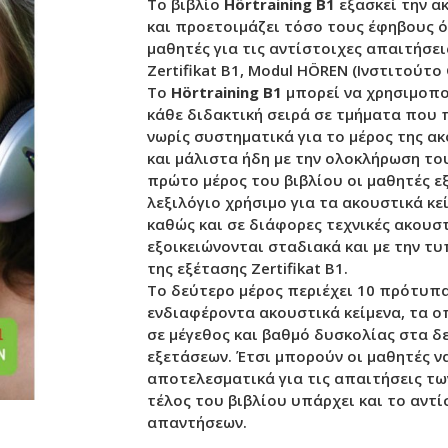
Το βιβλίο
Hörtraining Β1
εξασκεί την α
και προετοιμάζει τόσο τους έφηβους ό
μαθητές για τις αντίστοιχες απαιτήσει
Zertifikat B1, Modul HÖREN (Ινστιτούτο
Το
Hörtraining Β1
μπορεί να χρησιμοπο
κάθε διδακτική σειρά σε τμήματα που
νωρίς συστηματικά για το μέρος της α
και μάλιστα ήδη με την ολοκλήρωση το
πρώτο μέρος του βιβλίου οι μαθητές ε
λεξιλόγιο χρήσιμο για τα ακουστικά κε
καθώς και σε διάφορες τεχνικές ακουσ
εξοικειώνονται σταδιακά και με την τ
της εξέτασης Zertifikat B1.
Το δεύτερο μέρος περιέχει 10 πρότυπα
ενδιαφέροντα ακουστικά κείμενα, τα 
σε μέγεθος και βαθμό δυσκολίας στα δ
εξετάσεων. Έτσι μπορούν οι μαθητές 
αποτελεσματικά για τις απαιτήσεις τω
τέλος του βιβλίου υπάρχει και το αντ
απαντήσεων.