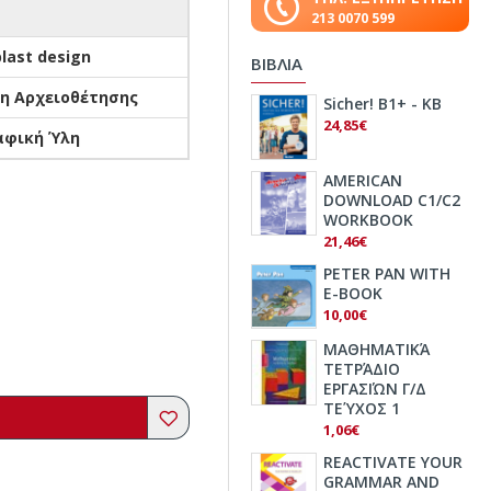
213 0070 599
last design
ΒΙΒΛΙΑ
δη Αρχειοθέτησης
Sicher! B1+ - KB
24,85€
αφική Ύλη
AMERICAN
DOWNLOAD C1/C2
WORKBOOK
21,46€
PETER PAN WITH
E-BOOK
10,00€
ΜΑΘΗΜΑΤΙΚΆ
ΤΕΤΡΆΔΙΟ
ΕΡΓΑΣΙΏΝ Γ/Δ
ΤΕΎΧΟΣ 1
1,06€
REACTIVATE YOUR
GRAMMAR AND