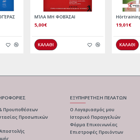
ΟΓΈΡΑΣ
ΜΊΛΑ ΜΗ ΦΟΒΆΣΑΙ
Hörtrainin
5,00€
19,01€
ΚΑΛΑΘΙ
ΚΑΛΑΘΙ
ΗΡΟΦΟΡΙΕΣ
ΕΞΥΠΗΡΕΤΗΣΗ ΠΕΛΑΤΩΝ
 & Προυποθέσεων
Ο Λογαριασμός μου
στασίας Προσωπικών
Ιστορικό Παραγγελιών
Φόρμα Επικοινωνίας
 Αποστολής
Επιστροφές Προιόντων
ωμής